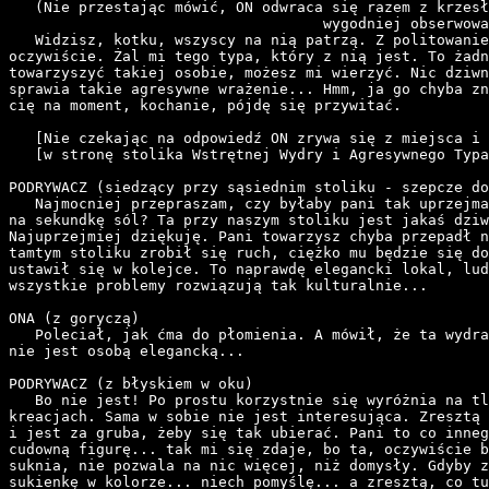
   (Nie przestając mówić, ON odwraca się razem z krzesł
                                    wygodniej obserwowa
   Widzisz, kotku, wszyscy na nią patrzą. Z politowanie
oczywiście. Żal mi tego typa, który z nią jest. To żadn
towarzyszyć takiej osobie, możesz mi wierzyć. Nic dziwn
sprawia takie agresywne wrażenie... Hmm, ja go chyba zn
cię na moment, kochanie, pójdę się przywitać.

   [Nie czekając na odpowiedź ON zrywa się z miejsca i 
   [w stronę stolika Wstrętnej Wydry i Agresywnego Typa
PODRYWACZ (siedzący przy sąsiednim stoliku - szepcze do
   Najmocniej przepraszam, czy byłaby pani tak uprzejma
na sekundkę sól? Ta przy naszym stoliku jest jakaś dziw
Najuprzejmiej dziękuję. Pani towarzysz chyba przepadł n
tamtym stoliku zrobił się ruch, ciężko mu będzie się do
ustawił się w kolejce. To naprawdę elegancki lokal, lud
wszystkie problemy rozwiązują tak kulturalnie...

ONA (z goryczą)

   Poleciał, jak ćma do płomienia. A mówił, że ta wydra
nie jest osobą elegancką...

PODRYWACZ (z błyskiem w oku)

   Bo nie jest! Po prostu korzystnie się wyróżnia na tl
kreacjach. Sama w sobie nie jest interesująca. Zresztą 
i jest za gruba, żeby się tak ubierać. Pani to co inneg
cudowną figurę... tak mi się zdaje, bo ta, oczywiście b
suknia, nie pozwala na nic więcej, niż domysły. Gdyby z
sukienkę w kolorze... niech pomyślę... a zresztą, co tu