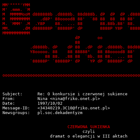
MM'""""'YMM

M' .mmm. `M

M  MMMMMooM d888888b .d8888b. 88d888b. dP  dP  dP .d888
M  MMMMMMMM    .d8P' 88ooood8 88'  `88 88  88  88 88'  
M. `MMM' .M  .Y8P    88.  ... 88       88.88b.88' 88.  
MM.     .dM d888888P `88888P' dP       8888P Y8P  `8888
MMMMMMMMMMM

                             dP       oo               
                             88                        
           .d8888b. dP    dP 88  .dP  dP .d8888b. 88d88
           Y8ooooo. 88    88 88888"   88 88ooood8 88'  
                 88 88.  .88 88  `8b. 88 88.  ... 88   
           `88888P' `88888P' dP   `YP dP `88888P' dP   
ooooooooooooooooooooooooooooooooooooooooooooooooooooooo
Subject:      Re: O konkursie i czerwonej sukience

From:         Nina <nina@friko.onet.pl>

Date:         1997/10/02

Message-ID:   <34340219.3C10@friko.onet.pl>

Newsgroups:   pl.soc.dekadentyzm

CZERWONA SUKIENKA
                                czyli

                   dramat o elegancji w III aktach
