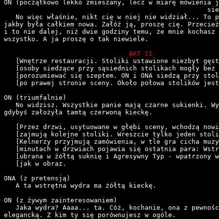
ON (początkowo lekko zmieszany, lecz w miarę mówienia j
                                                    sie
   No więc właśnie, nikt cię w niej nie widział... To p
jakby była całkiem nowa. Załóż ją, proszę cię. Przecież
i to nie dalej, niż dwie godziny temu, że mnie kochasz 
wszystko. A ja proszę o tak niewiele.

AKT II
   [Wnętrze restauracji. Stoliki ustawione niezbyt gęst
   [osoby siedzące przy sąsiednich stolikach mogły bez 
   [porozumiewać się szeptem. ON i ONA siedzą przy stol
   [po prawej stronie sceny. Około połowa stolików jest
ON (triumfalnie)

   No widzisz. Wszystkie panie mają czarne sukienki. Wy
gdybyś założyła tamtą czerwoną kieckę.

   [Przez drzwi, usytuowane w głębi sceny, wchodzą nowi
   [zajmują kolejne stoliki. Wreszcie tylko jeden stoli
   [Kelnerzy przyjmują zamówienia, w tle gra cicha muzy
   [minutach w drzwiach pojawia się ostatnia para: Wstr
   [ubrana w żółtą suknię i Agresywny Typ - wpatrzony w
   [jak w obraz.                                       
ONA (z pretensją)

   A ta wstrętna wydra ma żółtą kieckę.

ON (z żywym zainteresowaniem)

   Jaka wydra? Aaaa... ta. Cóż, kochanie, ona z pewnośc
elegancką. Z kim ty się porównujesz w ogóle.
