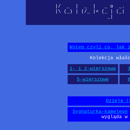
          |/  _  |  _  |   _ o  _.  
          |\ (_) | (/_ |< (_ | (_|  
                            _|      
                                   
Wstęp czyli co, jak 
Kolekcja właś
1- i 2-wierszowe
5-wierszowe
Dzieje (
Sygnaturka-kameleon
wygląda w