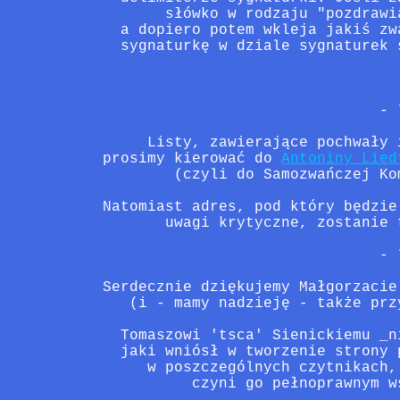
       słówko w rodzaju "pozdrawi
  a dopiero potem wkleja jakiś zw
  sygnaturkę w dziale sygnaturek 
                               - *
     Listy, zawierające pochwały 
prosimy kierować do 
Antoniny Lied
        (czyli do Samozwańczej Ko
Natomiast adres, pod który będzie
       uwagi krytyczne, zostanie 
                               - *
Serdecznie dziękujemy Małgorzacie
   (i - mamy nadzieję - także prz
  Tomaszowi 'tsca' Sienickiemu _n
  jaki wniósł w tworzenie strony 
     w poszczególnych czytnikach,
          czyni go pełnoprawnym w