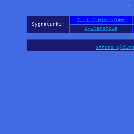
1- i 2-wierszowe
Sygnaturki:
5-wierszowe
Strona główn