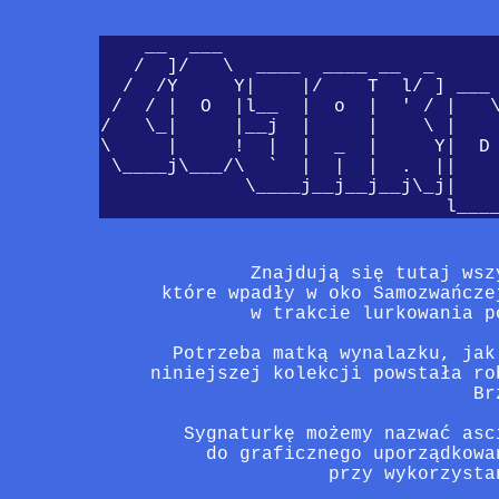
    __  ___

   /  ]/   \  ____  ____ __  _

  /  /Y     Y|    |/    T  l/ ] ___ 
 /  / |  O  |l__  |  o  |  ' / |   \
/   \_|     |__j  |     |    \ |    
\     |     !  |  |  _  |     Y|  D 
 \____j\___/\  `  |  |  |  .  ||    
             \____j__j__j__j\_j|    
           Znajdują się tutaj wsz
   które wpadły w oko Samozwańcze
           w trakcie lurkowania p
    Potrzeba matką wynalazku, jak
  niniejszej kolekcji powstała ro
                               Brz
     Sygnaturkę możemy nazwać asc
       do graficznego uporządkowa
                  przy wykorzysta