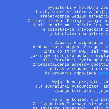
        Sygnaturki w kolekcji zos
   liczby wierszy, które zajmują,
     afabetycznie według najważni
Za taki element Komisja uznaje pr
  jeśli go nie ma, to imię lub ks
      W pozostałych przypadkach z
         jakikolwiek charakteryst
         ("Zawarty w sygnaturce" 
  osobowa baza danych. Z tego też
      linki do stron www, zaś "ma
 jak najwierniejsze oddanie wyglą
      nie ułatwianiu życia spamer
  zniekształcenia adresów pocztow
        zostały zachowane i wiern
       kolorowanie odpowiada 
inte
          Wyjątek od przyjętej za
   dla sygnaturki AutoQrczaka (ab
           żywego kurczaka z jego
          No i na koniec, dla por
  Za "sygnaturkę" uznaje się wszy
  delimiterze sygnaturki. Jeśli z