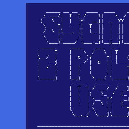
       _____ __ __   ____  ____    _
      / ___/|  T  T /    T|    \  / 
     (   \_ |  |  |Y   __j|  _  YY  
      \__  T|  ~  ||  T  ||  |  ||  
      /  \ |l___, ||  l_ ||  |  ||  
      \    ||     !|     ||  |  ||  
       \___jl____/ l___,_jl__j__jl__
     _____      ____    ___   _     
    |     T    |    \  /   \ | T    
    l__/  |    |  o  )Y     Y| |   (
    |   __j    |   _/ |  O  || l___ 
    |  /  |    |  |   |     ||     T
    |     |    |  |   l     !|     |
    l_____j    l__j    \___/ l_____j
                __ __   _____   ___ 
               |  T  T / ___/  /  _]
               |  |  |(   \_  /  [_ 
               |  |  | \__  TY    _]
               |  :  | /  \ ||   [_ 
               l     | \    ||     T
                \__,_j  \___jl_____j
    ________________________________